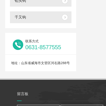
铅头钩
千又钩
联系方式
0631-8577555
地址：山东省威海市文登区河右路288号
留言板