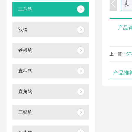
三爪钩
产品
双钩
铁板钩
上一篇：
ST
直柄钩
产品推
直角钩
三锚钩