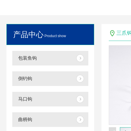
产品中心
三爪
Product show
包装鱼钩
倒钓钩
马口钩
曲柄钩