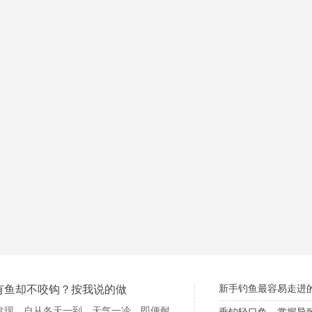
新手钓鱼最容易走进
有鱼却不咬钩？按我说的做
发现，自从冬天一到，天气一冷，即便耐