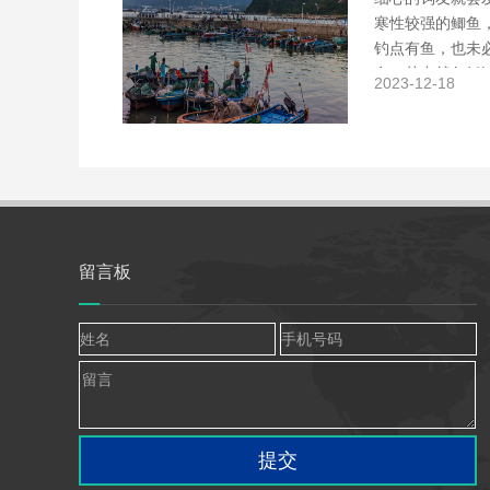
寒性较强的鲫鱼
钓点有鱼，也未
多，其中就包括
2023-12-18
可现在就根据二十
留言板