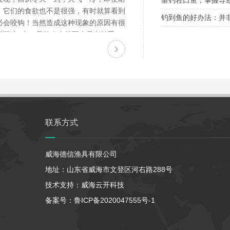
垂钓轻口鱼，掌握导
，它们的食欲也不是很强，有时就算看到
钓到鱼的好办法：并
必会咬钩！当然造成这种现象的原因有很
以下这3点，虽然本人算不上是老钓手，
多年的作钓经验，来详谈一...
联系方式
威海德信渔具有限公司
地址：山东省威海市文登区河右路288号
技术支持：
威海云开科技
备案号：
鲁ICP备2020047555号-1