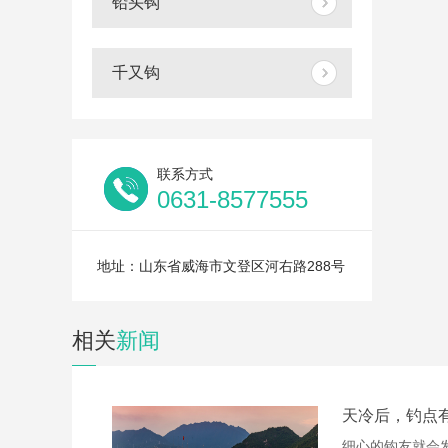
铅头钩
千又钩
联系方式
0631-8577555
地址：山东省威海市文登区河右路288号
相关
新闻
天冷后，钓点
细心的钩友就会